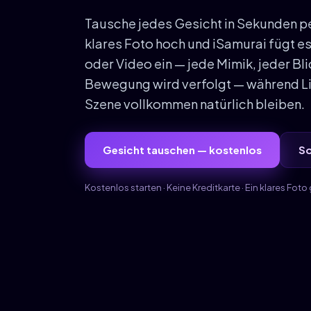
Tausche jedes Gesicht in Sekunden per
klares Foto hoch und iSamurai fügt es
oder Video ein — jede Mimik, jeder Bl
Bewegung wird verfolgt — während Li
Szene vollkommen natürlich bleiben.
Gesicht tauschen — kostenlos
So
Kostenlos starten · Keine Kreditkarte · Ein klares Fot