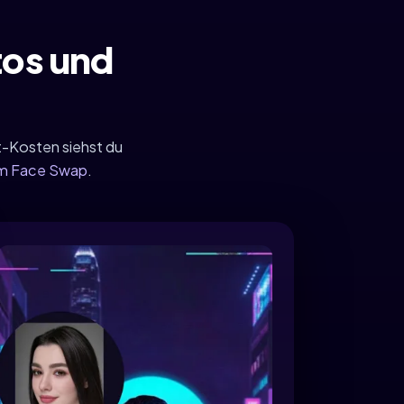
tos und
t-Kosten siehst du
zum Face Swap
.