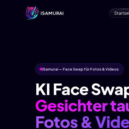
Startse
iSamurai — Face Swap für Fotos & Videos
KI Face Swa
Gesichter ta
Fotos & Vid