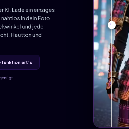
 KI. Lade ein einziges
 nahtlos in dein Foto
ickwinkel und jede
cht, Hautton und
 funktioniert’s
o genügt