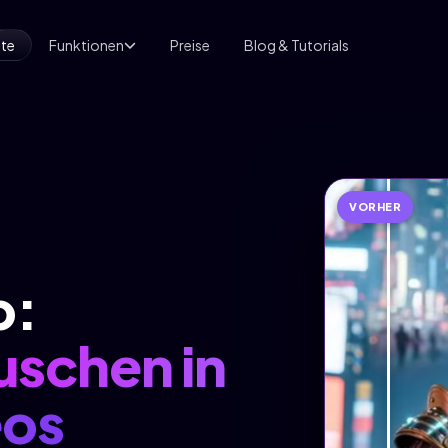
ite
Funktionen
Preise
Blog & Tutorials
VORHER
p:
uschen in
eos