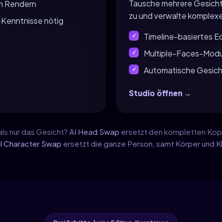
Tausche mehrere Gesichte
em Rendern
zu und verwalte komplexe 
g-Kenntnisse nötig
Timeline-basiertes Ed
Multiple-Faces-Modu
Automatische Gesich
Studio öffnen →
als nur das Gesicht?
AI Head Swap
ersetzt den kompletten Kopf
I Character Swap
ersetzt die ganze Person, samt Körper und K