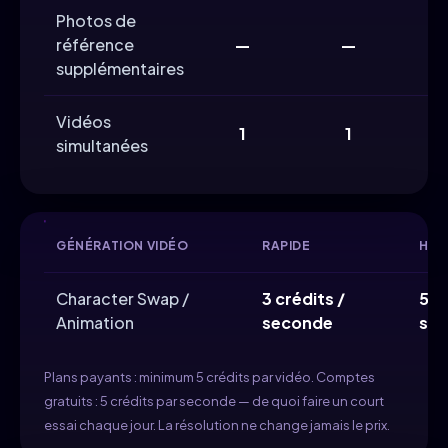
Photos de
référence
—
—
supplémentaires
Vidéos
1
1
simultanées
GÉNÉRATION VIDÉO
RAPIDE
HAU
Character Swap /
3 crédits /
5 c
Animation
seconde
se
Plans payants : minimum 5 crédits par vidéo. Comptes
gratuits : 5 crédits par seconde — de quoi faire un court
essai chaque jour. La résolution ne change jamais le prix.