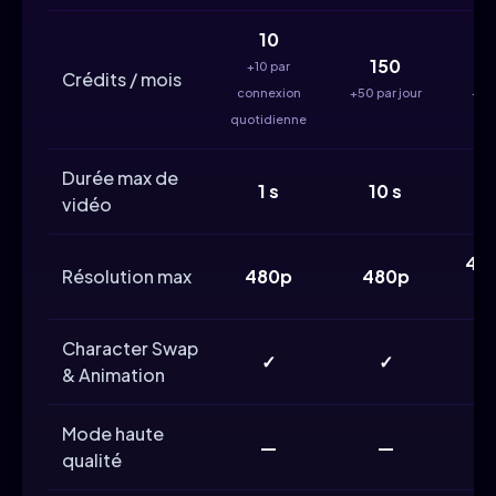
10
150
+10 par
Crédits / mois
connexion
+50 par jour
+60 
quotidienne
Durée max de
1 s
10 s
vidéo
480
Résolution max
480p
480p
Character Swap
✓
✓
& Animation
Mode haute
—
—
qualité