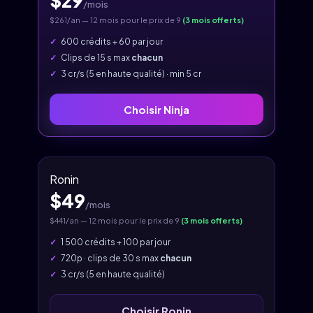
$29
/mois
$261/an — 12 mois pour le prix de 9
(3 mois offerts)
600 crédits + 60 par jour
Clips de 15 s max
chacun
3 cr/s (5 en haute qualité) · min 5 cr
Choisir Ninja
Ronin
$49
/mois
$441/an — 12 mois pour le prix de 9
(3 mois offerts)
1 500 crédits + 100 par jour
720p · clips de 30 s max
chacun
3 cr/s (5 en haute qualité)
Choisir Ronin