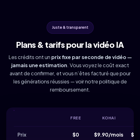
Juste & transparent
Plans & tarifs pour la vidéo IA
Les crédits ont un
prix fixe par seconde de vidéo —
jamais une estimation
. Vous voyez le coût exact
avant de confirmer, et vous n’êtes facturé que pour
les générations réussies — voir notre politique de
remboursement.
FREE
KOHAI
N
Prix
$0
$9.90/mois
$2