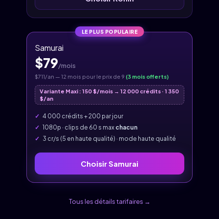
LE PLUS POPULAIRE
Samurai
$79
/mois
$711/an — 12 mois pour le prix de 9
(3 mois offerts)
Variante Maxi : 150 $/mois → 12 000 crédits · 1 350
$/an
4 000 crédits + 200 par jour
1080p · clips de 60 s max
chacun
3 cr/s (5 en haute qualité) · mode haute qualité
Choisir Samurai
Tous les détails tarifaires →