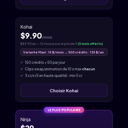
Kohai
$9.90
/mois
$89.91/an — 12 mois pour le prix de 9
(3 mois offerts)
Variante Maxi : 15 $/mois → 300 crédits · 135 $/an
150 crédits + 50 par jour
Clips swap/animation de 10 s max
chacun
3 cr/s (5 en haute qualité) · min 5 cr
Choisir Kohai
LE PLUS POPULAIRE
Ninja