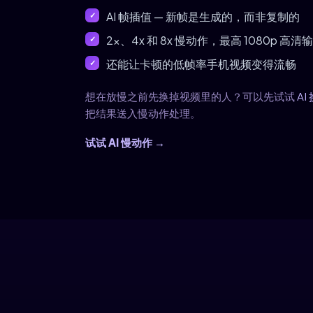
AI 帧插值 — 新帧是生成的，而非复制的
2x、4x 和 8x 慢动作，最高 1080p 高清
还能让卡顿的低帧率手机视频变得流畅
想在放慢之前先换掉视频里的人？可以先试试
AI
把结果送入慢动作处理。
试试 AI 慢动作 →