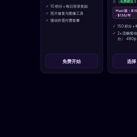
月
（免费赠送 3
10 积分 + 每日登录奖励
Maxi 版：$1
照片修复与图像工具
· $135/年
慢动作需付费套餐
150 积分 +
2x 流畅慢动
分）· 480p
免费开始
选择 